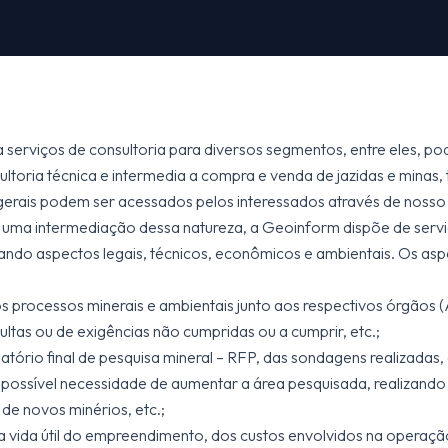
 serviços de consultoria para diversos segmentos, entre eles, p
ltoria técnica e intermedia a compra e venda de jazidas e minas
 gerais podem ser acessados pelos interessados através de nosso
 uma intermediação dessa natureza, a Geoinform dispõe de serviç
rando aspectos legais, técnicos, econômicos e ambientais. Os asp
os processos minerais e ambientais junto aos respectivos órgãos
ultas ou de exigências não cumpridas ou a cumprir, etc.;
relatório final de pesquisa mineral – RFP, das sondagens realizad
 possível necessidade de aumentar a área pesquisada, realizan
 de novos minérios, etc.;
da vida útil do empreendimento, dos custos envolvidos na operação