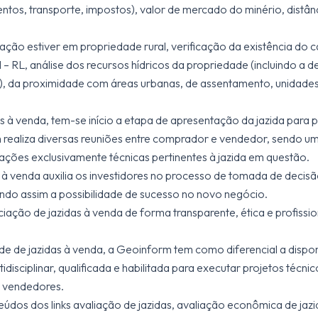
tos, transporte, impostos), valor de mercado do minério, distâ
ração estiver em propriedade rural, verificação da existência do 
– RL, análise dos recursos hídricos da propriedade (incluindo a d
, da proximidade com áreas urbanas, de assentamento, unidade
as à venda, tem-se início a etapa de apresentação da jazida para
realiza diversas reuniões entre comprador e vendedor, sendo um
ções exclusivamente técnicas pertinentes à jazida em questão.
à venda auxilia os investidores no processo de tomada de decisão
ando assim a possibilidade de sucesso no novo negócio.
ção de jazidas à venda de forma transparente, ética e profissiona
e de jazidas à venda, a Geoinform tem como diferencial a dispon
idisciplinar, qualificada e habilitada para executar projetos técn
 vendedores.
údos dos links avaliação de jazidas, avaliação econômica de jazi