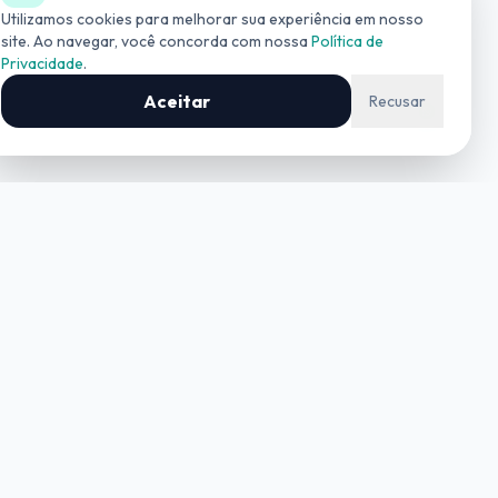
(19) 3534-4042
Utilizamos cookies para melhorar sua experiência em nosso
site. Ao navegar, você concorda com nossa
Política de
Privacidade
.
COMERCIAL
(19) 99727-0006
Aceitar
Recusar
Contato
contato@geoinform.com.br
+55 (19) 3534-4042
REGISTROS
CREA-SP:
0326738
CRECI SP:
029215-J