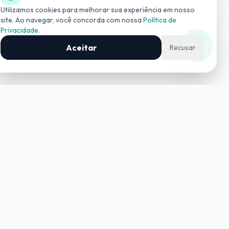
(19) 3534-4042
Utilizamos cookies para melhorar sua experiência em nosso
site. Ao navegar, você concorda com nossa
Política de
Privacidade
.
COMERCIAL
(19) 99727-0006
Aceitar
Recusar
Contato
contato@geoinform.com.br
+55 (19) 3534-4042
REGISTROS
CREA-SP:
0326738
CRECI SP:
029215-J