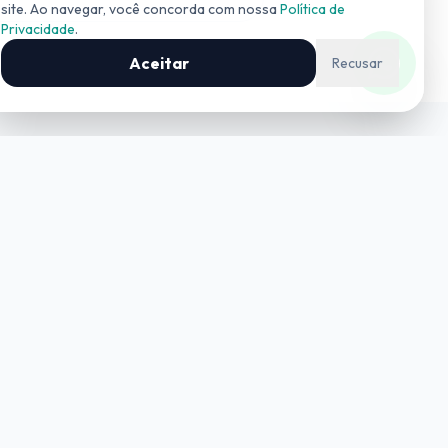
site. Ao navegar, você concorda com nossa
Política de
Privacidade
.
COMERCIAL
(19) 99727-0006
Aceitar
Recusar
Contato
contato@geoinform.com.br
+55 (19) 3534-4042
REGISTROS
CREA-SP:
0326738
CRECI SP:
029215-J