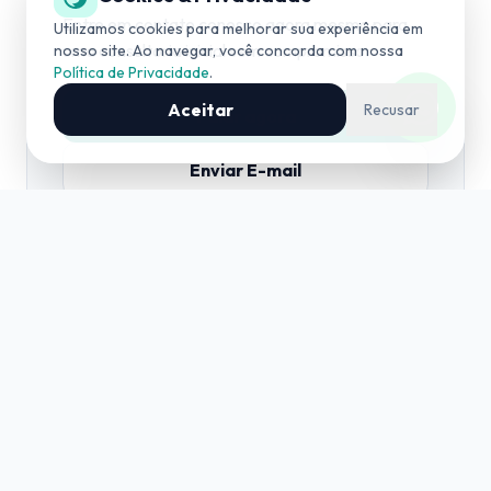
(19) 3534-4042
Entre em contato conosco agora mesmo para
Utilizamos cookies para melhorar sua experiência em
uma consultoria inicial sem compromisso.
nosso site. Ao navegar, você concorda com nossa
Política de Privacidade
.
COMERCIAL
(19) 99727-0006
Aceitar
Recusar
Falar agora
Enviar E-mail
Consultoria e Assessoria Técnica em Mineração e
Geologia.