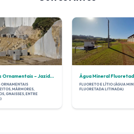
Rochas Ornamentais – Jazidas – Minas Gerais/BA
 ORNAMENTAIS
FLUORETO E LÍTIO (ÁGUA MI
ZITOS, MÁRMORES,
FLUORETADA LITINADA)
S, GNAISSES, ENTRE
)