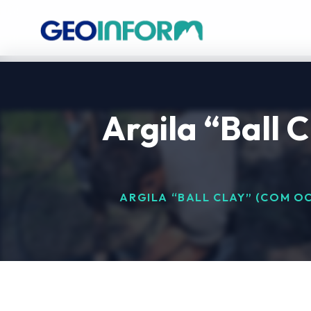
Argila “Ball C
ARGILA “BALL CLAY” (COM O