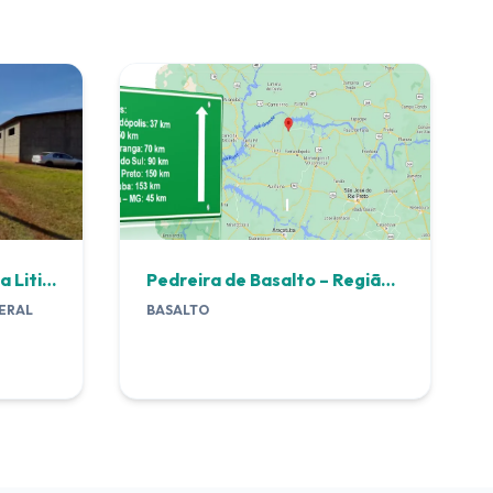
Água Mineral Fluoretada Litinada – Região de Campinas/SP – Brasil
Pedreira de Basalto – Região Noroeste/SP – Brasil
NERAL
BASALTO