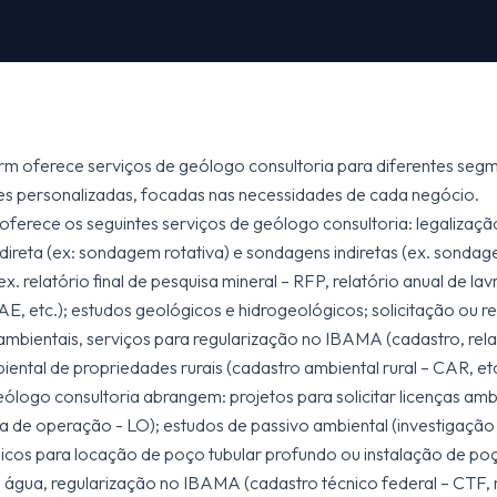
m oferece serviços de geólogo consultoria para diferentes segm
s personalizadas, focadas nas necessidades de cada negócio.
ferece os seguintes serviços de geólogo consultoria: legalização
ireta (ex: sondagem rotativa) e sondagens indiretas (ex. sondag
 relatório final de pesquisa mineral – RFP, relatório anual de lav
 etc.); estudos geológicos e hidrogeológicos; solicitação ou r
 ambientais, serviços para regularização no IBAMA (cadastro, relat
iental de propriedades rurais (cadastro ambiental rural – CAR, etc
eólogo consultoria abrangem: projetos para solicitar licenças ambi
nça de operação - LO); estudos de passivo ambiental (investigação 
gicos para locação de poço tubular profundo ou instalação de p
 água, regularização no IBAMA (cadastro técnico federal – CTF, r