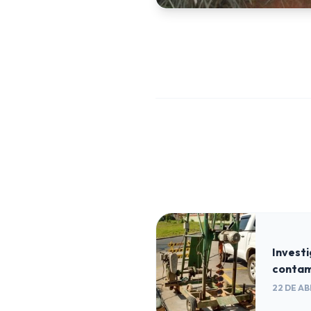
Invest
contam
22 DE AB