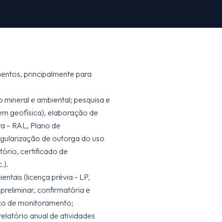
entos, principalmente para
 mineral e ambiental; pesquisa e
em geofísica), elaboração de
ra – RAL, Plano de
egularização de outorga do uso
ório, certificado de
.).
entais (licença prévia - LP,
preliminar, confirmatória e
oço de monitoramento;
elatório anual de atividades