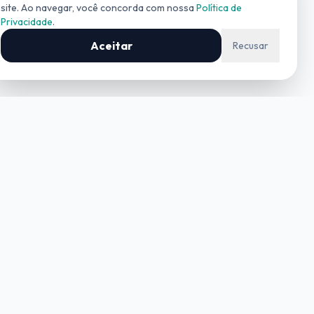
site. Ao navegar, você concorda com nossa
Política de
Privacidade
.
COMERCIAL
(19) 99727-0006
Aceitar
Recusar
Contato
contato@geoinform.com.br
+55 (19) 3534-4042
REGISTROS
CREA-SP:
0326738
CRECI SP:
029215-J