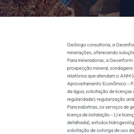
Geólogo consultoria, a Geoinfor
minerações, oferecendo soluçõe
Para mineradoras, a Geoinform o
prospecção mineral, sondagens d
relatórios que atendam o ANM (ex.
Aproveitamento Econômico – PAE,
da água, solicitação de licenças
regularidade); regularização amb
Para indústrias, os serviços de g
licença de instalação - LI e lice
detalhada), estudos hidrogeoló
solicitação de outorga de uso da