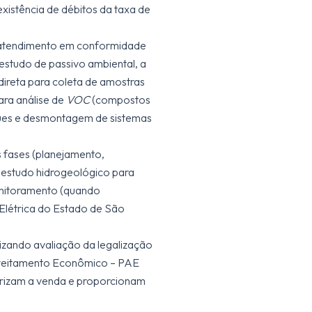
xistência de débitos da taxa de
: atendimento em conformidade
tudo de passivo ambiental, a
direta para coleta de amostras
ara análise de
VOC
(compostos
ques e desmontagem de sistemas
 fases (planejamento,
 estudo hidrogeológico para
onitoramento (quando
Elétrica do Estado de São
izando avaliação da legalização
roveitamento Econômico – PAE
alorizam a venda e proporcionam