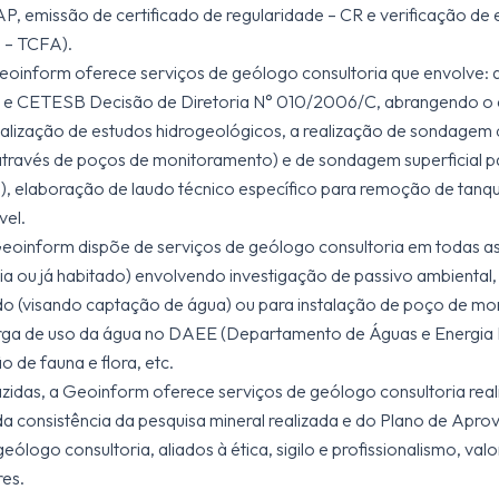
, emissão de certificado de regularidade – CR e verificação de e
l – TCFA).
Geoinform oferece serviços de geólogo consultoria que envolve
CETESB Decisão de Diretoria N° 010/2006/C, abrangendo o es
ealização de estudos hidrogeológicos, a realização de sondagem 
através de poços de monitoramento) e de sondagem superficial p
s), elaboração de laudo técnico específico para remoção de tan
el.
Geoinform dispõe de serviços de geólogo consultoria em todas as
a ou já habitado) envolvendo investigação de passivo ambiental,
do (visando captação de água) ou para instalação de poço de m
torga de uso da água no DAEE (Departamento de Águas e Energia 
 de fauna e flora, etc.
zidas, a Geoinform oferece serviços de geólogo consultoria real
da consistência da pesquisa mineral realizada e do Plano de Ap
eólogo consultoria, aliados à ética, sigilo e profissionalismo, v
es.