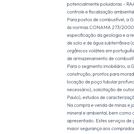
potencialmente poluidoras – RAAP
controle e fiscalização ambienta
Para postos de combustível, a 
às normas CONAMA 273/2000 e 
especificação da geologia e a r
de solo e de água subterrânea (
orgânicos voláteis em portuguê
de armazenamento de combustív
Para o segmento imobiliário, a 
construção, prontos para moradi
locação de poço tubular profun
necessário), solicitação de ou
Paulo), estudos de caracterização
Na compra e venda de minas e ja
mineral e ambiental, bem como 
apresentado. Estes serviços de g
maior segurança aos comprador