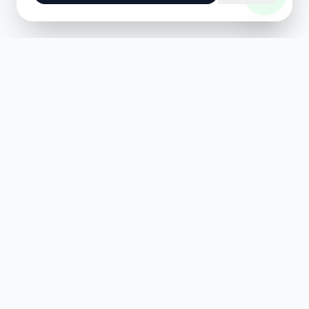
Consultoria e Assessoria Técnica em Mineração e
Geologia.
Links
Sobre Nós
Serviços
Portfólio